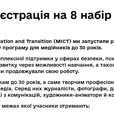
страція на 8 набір 
ation and Transition (MICT) ми запустили р
 програму для медійників до 30 років.
лексної підтримки у сферах безпеки, псих
звитку через можливості навчання, а тако
они продовжували свою роботу.
кам до 30 років, а саме творчим професіо
едіа. Серед них журналісти, фотографи, д
і з комунікацій, художники-аніматори й 
у межах якої учасники отримають: