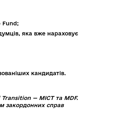
p Fund;
думців, яка вже нараховує
ивованіших кандидатів.
 Transition — MICT та MDF.
ом закордонних справ