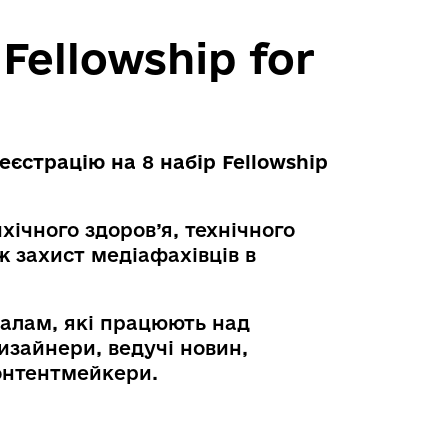
Fellowship for
еєстрацію на 8 набір Fellowship
ічного здоров’я, технічного
ж захист медіафахівців в
налам, які працюють над
изайнери, ведучі новин,
контентмейкери.