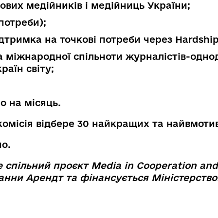
ових медійників і медійниць України;
потреби);
ідтримка на точкові потреби через Hardshi
а міжнародної спільноти журналістів-одно
раїн світу;
ро на місяць.
 комісія відбере 30 найкращих та найвмот
но.
е спільний проєкт Media in Cooperation and
Ханни Арендт та фінансується Міністерств