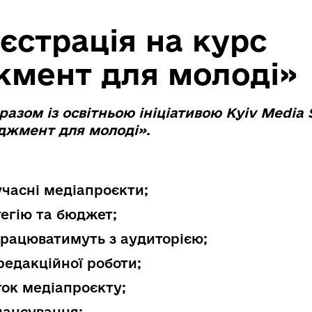
єстрація на курс
мент для молоді»
азом із освітньою ініціативою Kyiv Media 
джмент для молоді»
.
учасні медіапроєкти;
тегію та бюджет;
працюватимуть з аудиторією;
редакційної роботи;
ток медіапроєкту;