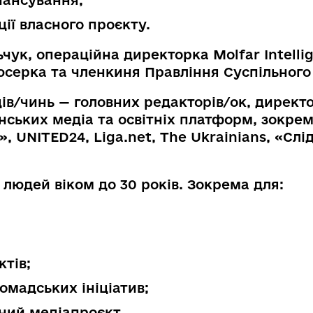
інансування;
ії власного проєкту.
ьчук, операційна директорка Molfar Intell
юсерка та членкиня Правління Суспільного 
ів/чинь — головних редакторів/ок, директо
їнських медіа та освітніх платформ, зокре
 UNITED24, Liga.net, The Ukrainians, «Слід
людей віком до 30 років. Зокрема для:
ктів;
ромадських ініціатив;
сний медіaпроєкт.