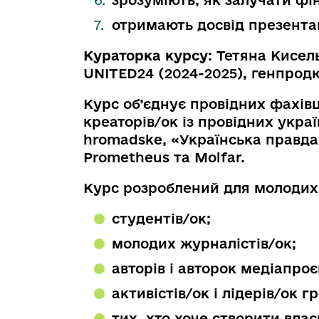
зрозуміють, як залучати ф
отримають досвід презентац
Кураторка курсу
: Тетяна Кисел
UNITED24 (2024-2025), генпрод
Курс об’єднує провідних фахівц
креаторів/ок із провідних укра
hromadske, «Українська правда»,
Prometheus та Molfar.
Курс розроблений для молодих 
студентів/ок;
молодих журналістів/ок;
авторів і авторок медіапроє
активістів/ок і лідерів/ок г
тих, хто хоче створити вла