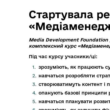
Стартувала ре
«Медіаменедж
Media Development Foundation р
комплексний курс «Медіамене
Під час курсу учасники/ці:
зрозуміють, як працюють с
навчаться розробляти стра
створюватимуть контент і 
опанують базові принципи 
навчаться планувати розви