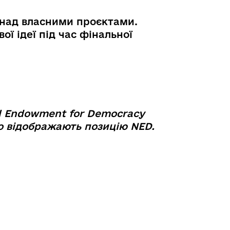
 над власними проєктами.
ої ідеї під час фінальної
l Endowment for Democracy
во відображають позицію NED.