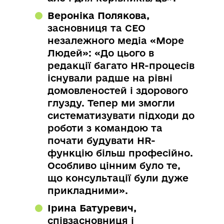
Вероніка Полякова,
засновниця та CEO
незалежного медіа «Море
Людей»: «До цього в
редакції багато HR-процесів
існували радше на рівні
домовленостей і здорового
глузду. Тепер ми змогли
систематизувати підходи до
роботи з командою та
почати будувати HR-
функцію більш професійно.
Особливо цінним було те,
що консультації були дуже
прикладними».
Ірина Батуревич,
співзасновниця і