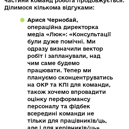
частини команд робота продовжується.
Ділимося кількома відгуками:
Арися Чернобай,
операційна директорка
медіа «Люк»: «Консультації
були дуже помічні. Ми
одразу визначили вектор
робіт і запланували, над
чим саме будемо
працювати. Тепер ми
плануємо сконцентруватись
на ОКР та КПІ для команди,
також хочемо впровадити
оцінку перформансу
персоналу та фідбек
всередині команди не
тільки для працівників/ць,
але і для керівників/ць».